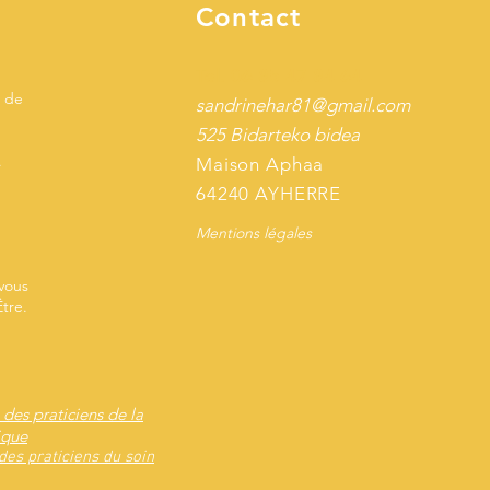
Contact
Tel. 06 85 47 84 64
 de
sandrinehar81@gmail.com
525 Bidarteko bidea
.
Maison Aphaa
64240 AYHERRE
Mentions légales
v
ous
tre.
es praticiens de la
ique
es praticiens du soin