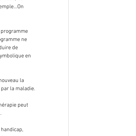
emple...On 
 
on programme 
programme ne 
duire de 
 symbolique en 
nouveau la 
par la maladie.
hérapie peut 
.
 handicap, 