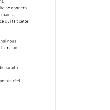
nt.
te ne donnera 
 mains, 
 qui fait cette 
insi nous 
 la maladie, 
disparaître….
ant un réel 