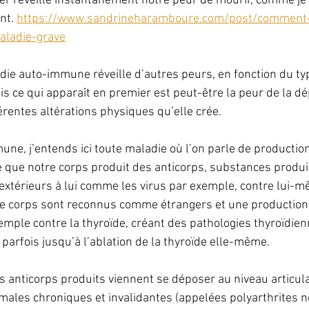
r réveille instantanément notre peur de mourir, comme je l’
nt. 
https://www.sandrineharamboure.com/post/comment
ladie-grave
die auto-immune réveille d’autres peurs, en fonction du ty
s ce qui apparaît en premier est peut-être la peur de la d
érentes altérations physiques qu’elle crée.
ne, j’entends ici toute maladie où l’on parle de productio
re que notre corps produit des anticorps, substances produi
xtérieurs à lui comme les virus par exemple, contre lui-m
e corps sont reconnus comme étrangers et une production c
emple contre la thyroïde, créant des pathologies thyroïdien
parfois jusqu’à l’ablation de la thyroïde elle-même.
es anticorps produits viennent se déposer au niveau articula
ales chroniques et invalidantes (appelées polyarthrites 