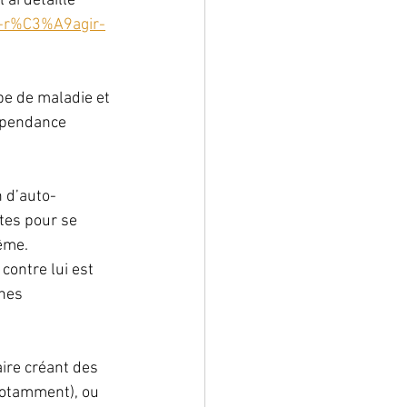
ai détaillé 
-r%C3%A9agir-
pe de maladie et 
épendance 
n d’auto-
tes pour se 
ême. 
ontre lui est 
nes 
ire créant des 
notamment), ou 