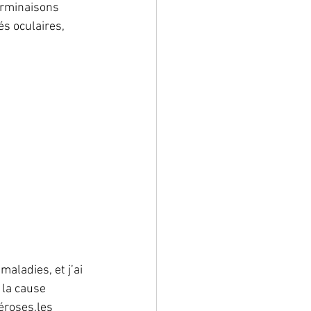
erminaisons 
s oculaires, 
aladies, et j’ai 
 la cause 
éroses,les 