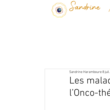
Sandrine
Sandrine Haramboure
8 juil
Les mala
l’Onco-th