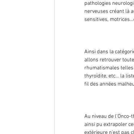
pathologies neurologi
nerveuses créant là au
sensitives, motrices
Ainsi dans la catégor
allons retrouver toute
rhumatismales telles 
thyroïdite, etc… la lis
fil des années malhe
Au niveau de l’Onco-th
ainsi pu extrapoler c
extérieure n'est pas c