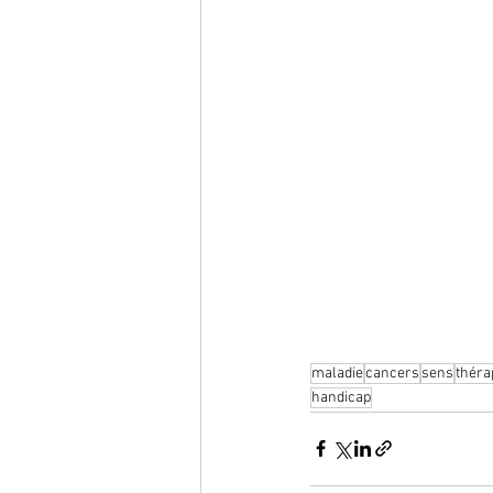
maladie
cancers
sens
théra
handicap