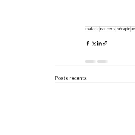
maladie
cancers
thérapie
a
Posts récents