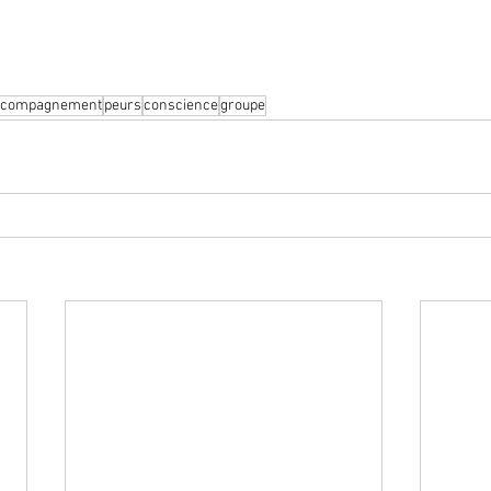
ccompagnement
peurs
conscience
groupe