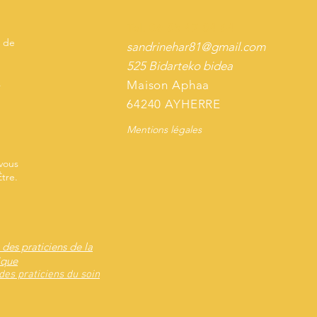
Tel. 06 85 47 84 64
 de
sandrinehar81@gmail.com
525 Bidarteko bidea
.
Maison Aphaa
64240 AYHERRE
Mentions légales
v
ous
tre.
es praticiens de la
ique
es praticiens du soin