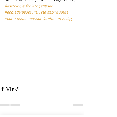
#astrologie
#thierryjanssen
#ecoledelaposturejuste
#spiritualité
#connaissancedesoi
#initiation
#edlpj